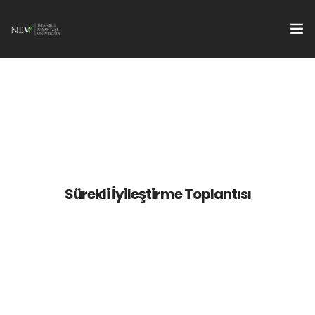
Hakkımızda
Kalite Dokümanları
Toplantılar / Eğitimler
İyileştirme Çalışmaları
Sürekli İyileştirme Toplantısı
Sürdürülebilirlik
Toplumsal Katkı
Erişim