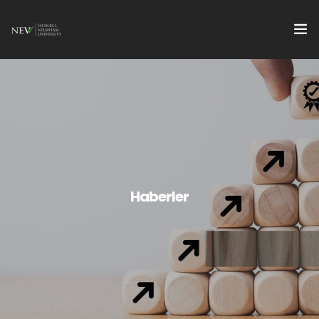
Hakkımızda
Kalite Dokümanları
Toplantılar / Eğitimler
İyileştirme Çalışmaları
Haberler
Sürdürülebilirlik
Toplumsal Katkı
Erişim